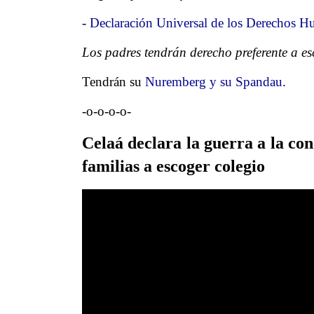
-
Declaración Universal de los Derechos H
Los padres tendrán derecho preferente a es
Tendrán su
Nuremberg y su Spandau
.
-o-o-o-o-
Celaá declara la guerra a la con
familias a escoger colegio