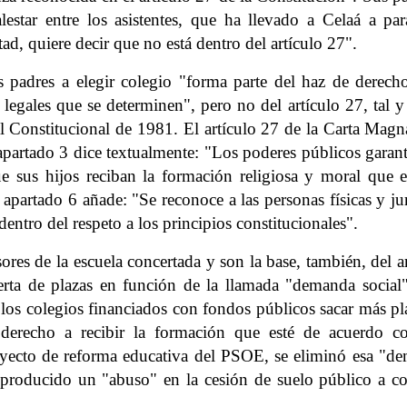
tar entre los asistentes, que ha llevado a Celaá a par
ad, quiere decir que no está dentro del artículo 27".
s padres a elegir colegio "forma parte del haz de derech
 legales que se determinen", pero no del artículo 27, tal 
l Constitucional de 1981. El artículo 27 de la Carta Magna
apartado 3 dice textualmente: "Los poderes públicos garant
ue sus hijos reciban la formación religiosa y moral que e
apartado 6 añade: "Se reconoce a las personas físicas y jur
dentro del respeto a los principios constitucionales".
ores de la escuela concertada y son la base, también, del a
erta de plazas en función de la llamada "demanda social"
 los colegios financiados con fondos públicos sacar más pla
n derecho a recibir la formación que esté de acuerdo c
royecto de reforma educativa del PSOE, se eliminó esa "d
 producido un "abuso" en la cesión de suelo público a co