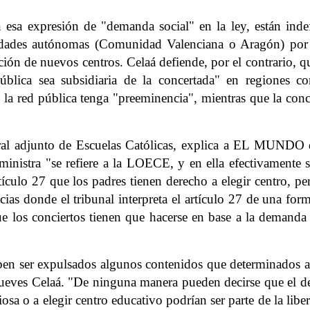
n esa expresión de "demanda social" en la ley, están inde
idades autónomas (Comunidad Valenciana o Aragón) por 
ión de nuevos centros. Celaá defiende, por el contrario, q
ública sea subsidiaria de la concertada" en regiones c
a red pública tenga "preeminencia", mientras que la conc
ral adjunto de Escuelas Católicas, explica a EL MUNDO 
ministra "se refiere a la LOECE, y en ella efectivamente s
tículo 27 que los padres tienen derecho a elegir centro, pe
cias donde el tribunal interpreta el artículo 27 de una fo
e los conciertos tienen que hacerse en base a la demanda 
ben ser expulsados algunos contenidos que determinados a
 jueves Celaá. "De ninguna manera pueden decirse que el d
osa o a elegir centro educativo podrían ser parte de la libe