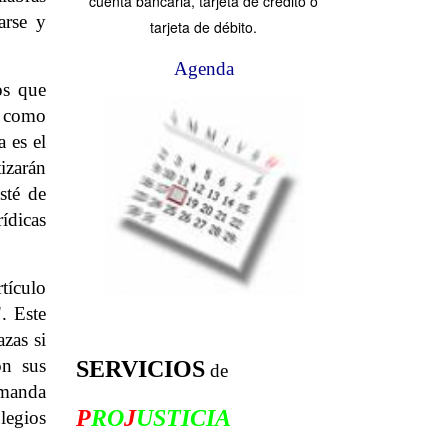
cuenta bancaria, tarjeta de crédito o
arse y
tarjeta de débito.
Agenda
os que
y como
 es el
izarán
sté de
ídicas
rtículo
. Este
zas si
on sus
SERVICIOS
de
emanda
P
RO
J
USTICIA
legios