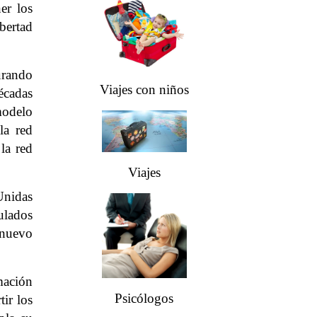
er los
bertad
urando
Viajes con niños
écadas
modelo
la red
la red
Viajes
Unidas
ulados
 nuevo
mación
Psicólogos
ir los