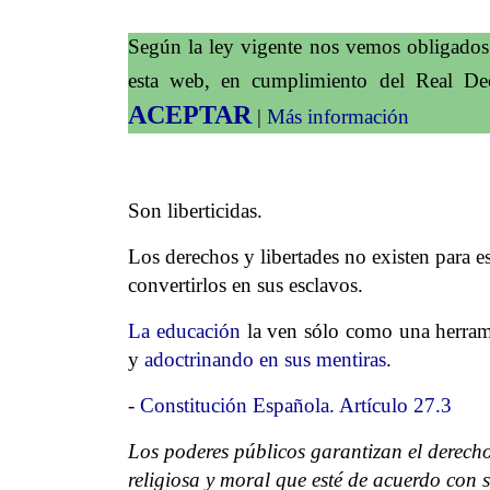
Según la ley vigente nos vemos obligados a
esta web, en cumplimiento del Real De
ACEPTAR
|
Más información
Son libert
icidas.
Los derechos y libertades no existen para 
convertirlos en sus esclavos.
La educación
la ven sólo como una herrami
y
adoctrinando en sus mentiras
.
-
Constitución Española. Artículo 27.3
Los poderes públicos garantizan el derecho
religiosa y moral que esté de acuerdo con 