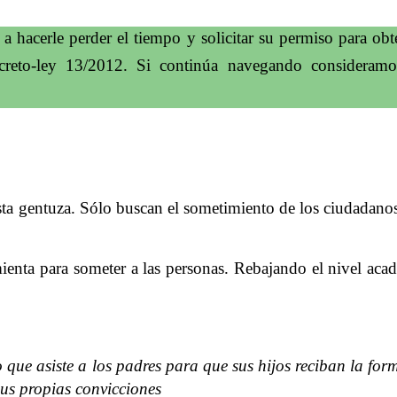
 hacerle perder el tiempo y solicitar su permiso para obt
creto-ley 13/2012. Si continúa navegando consideram
esta gentuza. Sólo buscan el sometimiento de los ciudadanos
enta para someter a las personas. Rebajando el nivel aca
 que asiste a los padres para que sus hijos reciban la for
sus propias convicciones