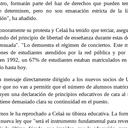
ntro, formarán parte del haz de derechos que pueden ten
e determinen, pero no son emanación estricta de la li
ción", ha añadido.
onoramente su protesta y Celaá ha tenido que terciar, aseg
do del principio de libertad de enseñanza durante estas d
ensuada". "Lo demuestra el régimen de conciertos. Este 
iones de estudiantes atendidos por la red pública y por 
 en 1992, un 67% de estudiantes estaban matriculados en 
do hasta hoy.
un mensaje directamente dirigido a los nuevos socios de 
ce que no van a permitir que el número de alumnos matric
tuyen una declaración de principios educativos de cara al
tiene demasiado clara su continuidad en el puesto.
mos le ha reprochado a Celaá su tibieza educativa. La for
nueva ley que "será el instrumento fundamental para revert