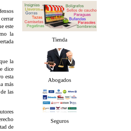
fensos
cerrar
ue este
omo la
Tienda
ertada
que la
e dice
ro esta
Abogados
rma más
de las
utores
erecho
Seguros
rtad de