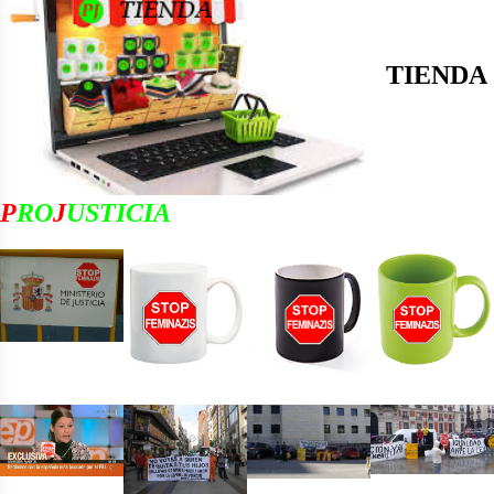
TIENDA
P
RO
J
USTICIA