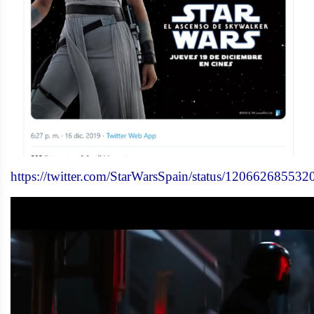
https://twitter.com/StarWarsSpain/status/12066268553